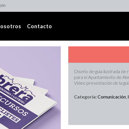
com
osotros
Contacto
Diseño de guía ilustrada de 
para el Ayuntamiento de Abr
Video presentación de la guí
Categoría:
Comunicación
,