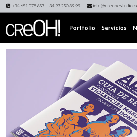
info@creohestudio.
+34 651 078 657
+34 93 250 39 99
Portfolio
Servicios
N