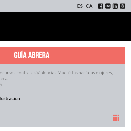
ES
CA
Guía Abrera
recursos contra las Violencias Machistas hacia las mujeres,
era.
a
Ilustración